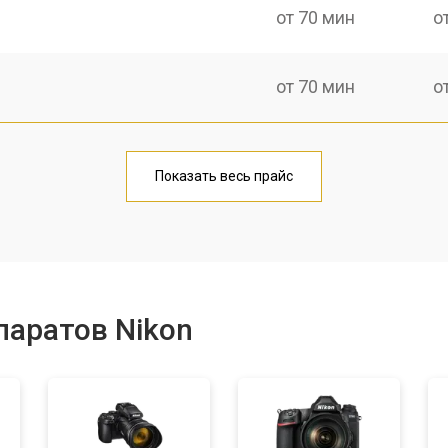
от 70 мин
о
от 70 мин
о
от 60 мин
о
Показать весь прайс
от 70 мин
о
от 60 мин
о
паратов Nikon
от 110 мин
о
от 50 мин
о