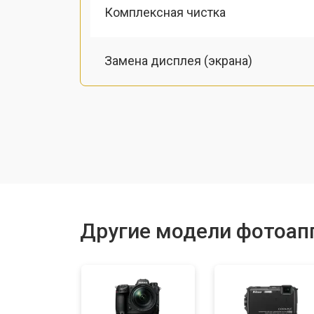
Комплексная чистка
Замена дисплея (экрана)
Замена микрофона
Замена кнопки включения
Замена байонета
Другие модели фотоап
Замена платы отсека карты памяти
Замена затвора