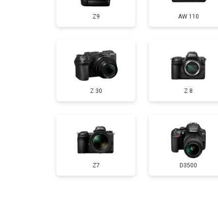
Z9
AW 110
Замена CCD/CMOS матрицы
Чистка матрицы
Z 30
Z 8
Z7
D3500