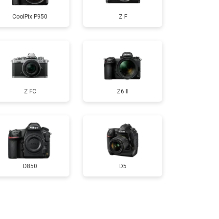
CoolPix P950
Z F
т 4300 ₽
Заказать
т 3100 ₽
Заказать
Z FC
Z6 II
D850
D5