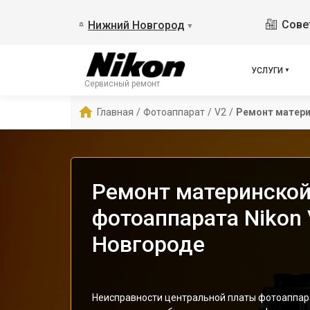
Сове
Нижний Новгород
▼
УСЛУГИ
Сервисный ремонт
Главная
/
Фотоаппарат
/
V2
/
Ремонт матери
Ремонт материнской
фотоаппарата Nikon
Новгороде
Неисправности центральной платы фотоаппара