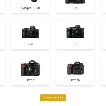
Coolpix P1000
D 780
от 120 мин
о
от 90 мин
о
Z 50
Z 5
D760
D7500