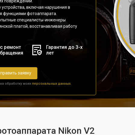
их повреждений.
 устройства, включая нарушения в
ия функциями фотоаппарата.
n опытные специалисты-инженеры
нской платой, восстанавливая работу
с ремонт
Гарантия до 3-х
обращения
лет
править заявку
 на обработку моих
персональных данных.
фотоаппарата Nikon V2