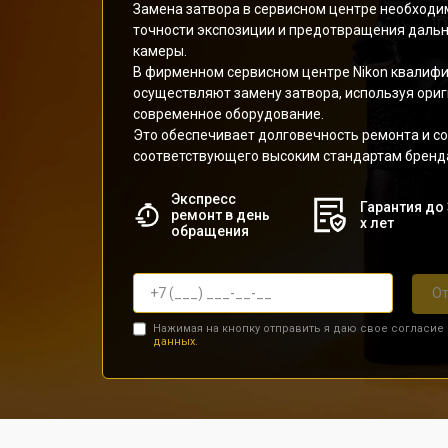
Замена затвора в сервисном центре необходи
точности экспозиции и предотвращения даль
камеры.
В фирменном сервисном центре Nikon квалиф
осуществляют замену затвора, используя ори
современное оборудование.
Это обеспечивает долговечность ремонта и со
соответствующего высоким стандартам бренд
Экспресс
Гарантия до 
ремонт в день
х лет
обращения
От
Нажимая на кнопку отправить я даю свое согласие
данных.