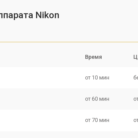
ппарата Nikon
Время
Ц
от 10 мин
б
от 60 мин
о
от 70 мин
о